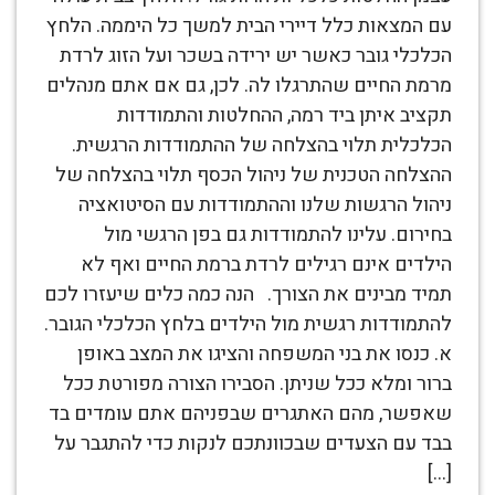
עם המצאות כלל דיירי הבית למשך כל היממה. הלחץ
הכלכלי גובר כאשר יש ירידה בשכר ועל הזוג לרדת
מרמת החיים שהתרגלו לה. לכן, גם אם אתם מנהלים
תקציב איתן ביד רמה, ההחלטות והתמודדות
הכלכלית תלוי בהצלחה של ההתמודדות הרגשית.
ההצלחה הטכנית של ניהול הכסף תלוי בהצלחה של
ניהול הרגשות שלנו וההתמודדות עם הסיטואציה
בחירום. עלינו להתמודדות גם בפן הרגשי מול
הילדים אינם רגילים לרדת ברמת החיים ואף לא
תמיד מבינים את הצורך. הנה כמה כלים שיעזרו לכם
להתמודדות רגשית מול הילדים בלחץ הכלכלי הגובר.
א. כנסו את בני המשפחה והציגו את המצב באופן
ברור ומלא ככל שניתן. הסבירו הצורה מפורטת ככל
שאפשר, מהם האתגרים שבפניהם אתם עומדים בד
בבד עם הצעדים שבכוונתכם לנקות כדי להתגבר על
[…]