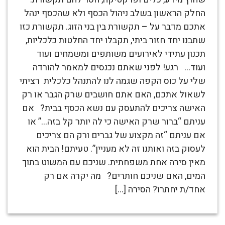
החלק הראשון בשלב ניהול הכסף ולא שהכסף ינהל
אתכם מדבר על – תקשורת בין בני הזוג. תקשורת כזו
שתבנו יחד חזור ביתי, תקבלו יחד החלטות כלכליות,
תכנון עתידי לאירועים משותפים ומשמחים ועוד
ועוד… רגע! לפני שאתם נכנסים למאמר להורדה
שלי על כוס הקפה שגמה לנו להתנהל כלכלית רציתי
לשאול אתכם, האם אתם חושבים שרק הגבר או רק
האישה צריכים להתעסק עם נשא הכסף בבית? אם
עניתם “ברור שרק האישה כי לה יותר קל בזה…” או
אם עניתם “זה מקצוע של גברים ורק הם צריכים
לעסוק בזה ואותנו זה לא מעניין”. טעיתם! הבית הוא
מאין סירה אחת משפחתית. שניכם עם המשוט בתוך
המים, האם שניכם חותרים? מה יקרה אם רק
אחד/ת יחתרו? הסירה […]