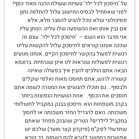
על ‘חיסכון לכל ילד’ טעויות שעולת הרבה מאוד כסף!
לפני שאתחיל לבסיס החישוב עלול להתלווה נתון
פסיכולוגי שלא נוכל להגיע להסבר מלא, אלא
אם נבין אותו ואת ההשפעה שלו עלינו. הנותן עליו
אני מדבר הוא השם – ‘חיסכון לכל ילד’. עצם זה
שככה אנחנו קוראים לחיסכון, עלול להקשות עלינו
רגשית לפעול בהקשר לחיסכון הקיים. אנחנו מנועים
רגשית לפעולות שנראות לנו אינן שגרתיות. בדוגמא
הבאה אתם הולכים להבין איך בפעולה שאינה
קשורה לרגש, אתם תחסכו מאות ואלפי שקלים
ולבסוף… גם תוכלו להגשים את המטרה לשמה אתם
חוסכים את הכסף. אחת הטעויות הנפוצות ביותר
בקרב משפחות הוא: חיסכון בבנק במקביל לתשלומי
משכנתה. האם להגדיל החזר משכנתה או לחסוך
במקביל לילדים? הטריק שהבנק מפחד שאתם
שתדעו!! לפק”מ (פיקדון קצר מועד) שלכם יש
אפשרות במחשב לקרא להם בשמות. כך קורא,