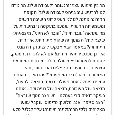
מה בין מימוש עצמי והגשמה ולעבודה שלנו. מה גורם
לנו להרגיש טוב בייחס לעבודה שלנו? תקופת
הקורונה נותנת לנו לא מעט כיווני חשיבה חדשים
ומשמעויות חדשות. שמענו בתוקפה זו בחשדות על
מה שנראה “עובד חיוני”, “עובד לא חיוני”. מי מאיתנו
שיצא לחל”ת מתוך זה שהוא אינו חיוני. איך היית
התחושה? במאמר הבא אבקש להציג נקודת מבט
איך כן מעכשיו תהיו חיוניים! אם לא להגדרת המשק,
לפחות למימוש עצמי שלכם! לכך שגם תגשימו את
עצמיכם, גם תהיו יותר יעילים והכי חשוב, תהיו
מאושרים. מהו “מצב משמעותי”? זהו מצב, בו אנחנו
עושים פעולה אחר פעולה ורואים תוצאה. למשל,
תוצאה של משכורת, תוצאה של בנייה וכד… אנחנו
בעיקר רואים פרי בעמלנו. יש מצב נוסף שנראה”
“מצב סזיפי”. אגב, מלשון: סזיפוס. שקבל עונש
מאלוהים (לפי המיתולוגיה היוונית) עליו לגלגל סלע