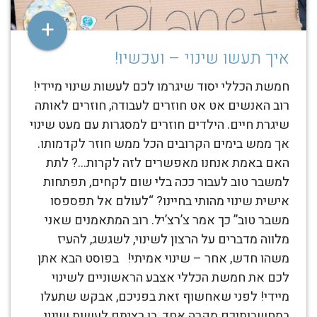
+
איך תעשו שינוי – ועכשיו!
חמשת הכללי יסוד שיגרמו לכם לעשות שינוי מיידי!
רוב האנשים אט אט חוזרים לעבודה, חוזרים לאותה
שיגרת חיים. הילדים חוזרים למסגרות עם מעט שינוי
אך ממש בימים הקרובים הכל ממש חוזר לקדמותו.
האם באמת אנחנו מאפשרים לזה לקרות…? לתת
למשבר טוב לעבור ככה בלי שום לקחים, תפתחות
אישית שינוי מהותי בחיינו? “לעולם אל תפספסו
משבר טוב” כך אמר צ’רצ’יל. רוב המתאמנים שאני
מלווה מדברים על הרצון לשינוי, לשגשג, להעיז
משהו חדש, אחר – שינוי אמיתי! בפוסט הבא אתן
לכם את חמשת הכללי אצבע הראשוניים לשינוי
מיידי! לפני שאחשוף זאת בפניכם, אבקש שתעלו
במחשבותיכם מקרה אחד, בו רציתם לעשות שינוי