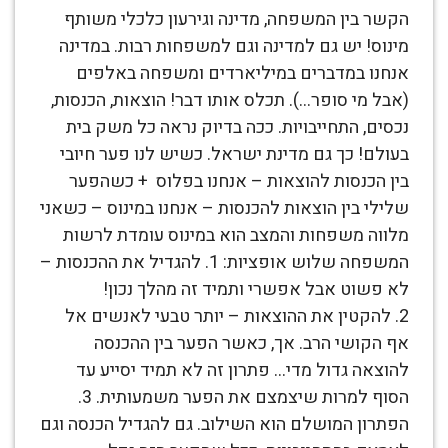
הקשר בין המשפחה, מדינה וגירעון כלכלי משותף
מינוס! יש גם למדינה וגם למשפחות רבות. במדינה
אנחנו במדברים במיליארדים ומשפחה באלפים
(אבל מי סופר…). תכלס אותו דבר! הוצאות, הכנסות,
נכסים, התחייבויות. ככה בדיוק נראה כל משק בית
בעולם! כך גם מדינת ישראל. כשיש לנו פער חיובי
בין הכנסות להוצאות – אנחנו בפלוס + כשהפער
שלילי בין הוצאות להכנסות – אנחנו במינוס – כשאני
מלווה משפחות והמצב הוא במינוס עומדת לרשות
המשפחה שלוש אופציות: 1. להגדיל את ההכנסות –
לא פשוט אבל אפשרי ותמיד זה מהלך נכון!
2. להקטין את ההוצאות – יותר טבעי לאנשים אל
אף הקושי הרב. אך, כאשר הפער בין ההכנסה
להוצאה גדול מדי… פתרון זה לא תמיד יסייע עד
הסוף למרות שיצמצם את הפער משמעותית. 3.
הפתרון המושלם הוא השילוב. גם להגדיל הכנסה וגם