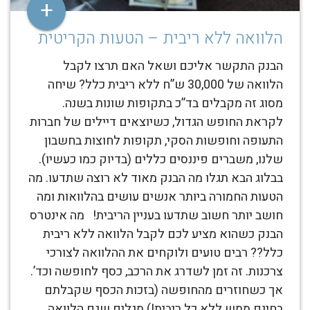
+
הלוואה ללא ריבית – הטעות הקריטית
הבנק התקשר אליכם ושאל האם תרצו לקבל
הלוואה של 30,000 ש”ח ללא ריבית כלל? שיחה
מסוג זה מקבלים בד”כ בתקופות שונות בשנה.
לקראת החופש הגדול, כשיוצאים דיילים של חברות
התעופה וחופשות הסקי, תקופות לחוצות בחשבון
שלנו, משברים פיננסים כללים (בדיוק כמו כעשיו).
בבלוג הבא תגלו מה הבנק מאוד לא רוצה שתדעו. מה
הטעות החמורה ביותר אנשים עושים בהלוואות ומה
חושב יותר חשוב שתדעו בעניין הריבית! מה אינטרס
הבנק כשהוא מציע לכם לקבל הלוואה ללא ריבית
כלל?? רבים טועים ולוקחים את ההלוואה לצורכי
צרכנות. זה זמן לשדרג את הרכב, כסף לחופשה וכד’.
אך כשחוזרים מהחופשה (בזכות הכסף שקבלתם
בחינם ממש ללא כל ריבית!) מגלים שגם הלוואה