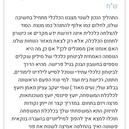
ש”ח
התהליך הנכון לשנוי מצבנו הכלכלי מתחיל בחשיבה
שלנו, לחלום כמו אלוף להתנהל כמו מנצח. הסוד
להצלחה כלכלית אינה דורשת ידע מקדים או כישרון
לתחום הכלכלה, אלא רק לצאת מאזור הנוחות שלנו.
האם אנחנו אכן מסוגלים לכך? אם כן, מה היא
הנוסחה האמתית לביטחון כלכלי של מיליון שקלים
נוספים בחשבון הבנק בגיל פרישה. מהיא הדרך
לביטחון כלכלי עתידי שנוכל לסייע לילדינו לימודים,
חתונה, רכישת בית ועוד. למי שזו הפעם הראשונה
בבלוג שלי, נעים מאוד:) שמי יעקב עציון מאמן ויועץ
לכלכלת המשפחה, יועץ פיננסי, יועץ משכנתאות,
מרצה ויזם בתחום. במדריך קצר זה ייתן נקודות
לחיזוק התא המשפחתי שלך בכלכלת המשפחה.
תוכלו למצא איך להפוך למיליונרים בהעברה בנקאית
פשוטה ואיך בהחלטה אמיצה לשנות את פני