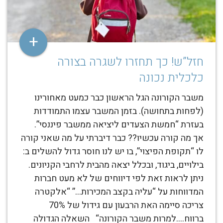
+
חזל”ש! כך תחזרו לשגרה בצורה
כלכלית נכונה
משבר הקורונה הגל הראשון כבר כמעט מאחורינו
(לפחות בתחושה). בזמן המשבר עצמו התמודדות
בעזרת “חמשת הצעדים ליציאה ממשבר פיננסי”.
אך מה קורה עכשיו?? כבר דיברתי על מה שאני קורה
לו “תקופת הפיצוי”, בו יש לנו חוסר גדול להשלים ב:
בילויים, ביגוד, ובכלל יצאה מהבית לרחבי הקניונים.
ניתן לראות זאת לפי דיווחים של לא מעט חברות
המדווחות על “עליה בקצב המכירות…” “אלקטרה
צריכה סיימה האת הרבעון עם גידול של 70%
ברווח….למרות משבר הקורונה“ השאלה הגדולה