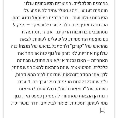
במובנים הכלכליים. המוצרים הפנסיונים שלנו
חוטפים זעזוע… מה שאולי עתיד להשפיע על
הפנסיות שלנו ועוד… רוב הבתים בישראל נפגע רמת
ההכנסה באופן ניכר. בלבול וערפל ובעיקר – פניקה!
מסתובבים ברחובות הריקים. אם זו , תקופה זו
גם מוצפת הזדמנויות. כל שעלינו לעשות, לצאת
מהראש של “קורבן” ולהסתכל בראש של מנצח! כזה
שלוקח אחריות, לא זורק על גוף כזה או אחר את
האחריות – האם נסגור או לא את החודש מבחינה
כלכלית. הסיטואציה שונה בהתאם למצב המשפחתי,
לכן, אתן מספר דוגמאות שנכונות לרוב המשפחות,
ע”מ שתוכלו להנות מטיפים בעלי ערך רב. 1. ערכו
רשימה של “הוצאות רכות” ובטלו אותם! הוצאות
רכות הן הוצאות שאפשר להפסיקן כמעט מיד, כגון:
מנוי לעיתון, חסכונות, יציאה לבילויים, חדר כושר וכד.
[…]