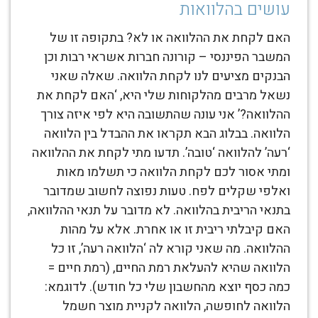
עושים בהלוואות
האם לקחת את ההלוואה או לא? בתקופה זו של
המשבר הפיננסי – קורונה חברות אשראי רבות וכן
הבנקים מציעים לנו לקחת הלוואה. שאלה שאני
נשאל מרבים מהלקוחות שלי היא, ‘האם לקחת את
ההלוואה?’ אני עונה שהתשובה היא לפי איזה צורך
הלוואה. בבלוג הבא תקראו את ההבדל בין הלוואה
‘רעה’ להלוואה ‘טובה’. תדעו מתי לקחת את ההלוואה
ומתי אסור לכם לקחת הלוואה כי תשלמו מאות
ואלפי שקלים לפח. טעות נפוצה לחשוב שמדובר
בתנאי הריבית בהלוואה. לא מדובר על תנאי ההלוואה,
האם קיבלתי ריבית זו או אחרת. אלא על מהות
ההלוואה. מה שאני קורא לה ‘הלוואה רעה’, זו כל
הלוואה שהיא להעלאת רמת החיים, (רמת חיים =
כמה כסף יוצא מהחשבון שלי כל חודש). לדוגמא:
הלוואה לחופשה, הלוואה לקניית מוצר חשמל