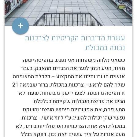
+
עשרת הדיברות הקריטיות לצרכנות
נבונה במכולת
כשאני מלווה משפחות אני נפגש בתפיסה ישנה
מאוד, הגיע הזמן לנער את הבגדים מהאבק. בעבר
אנשים חשבו ותייגו את המקצוע – כלכלת המשפחה
עולה להם לראש- צרכנות במכולת. ברור שבמאה 21
זו תפיסה מיושנת. לצערי ישנן משפחות שעוד לא
הבינו את פריצת הגבולות שקיימת בכלכלת
המשפחה, את אפשרויות מימוש העצמי והשקט
נפשי שהן יכולות להשיג ע”י ליווי אישי. צרכנות
במכולת היא אחת הצרכנויות הפופולריות ביותר, לא
מעט אגדות על איך עושים זאת נכון. דווקא בגלל